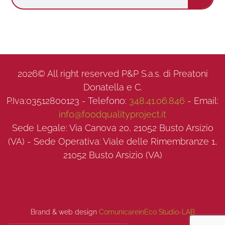
2026© All right reserved P&P S.a.s. di Preatoni
Donatella e C.
P.Iva:03512800123 - Telefono:
348.41.06.846
- Email:
info@foodqualityproject.it
Sede Legale: Via Canova 20, 21052 Busto Arsizio
(VA) - Sede Operativa: Viale delle Rimembranze 1,
21052 Busto Arsizio (VA)
Brand & web design
ComunicareinEco Studio-LAB